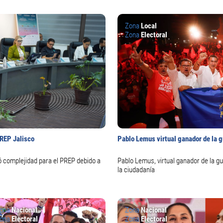
Zona
Local
Zona
Electoral
PREP Jalisco
Pablo Lemus virtual ganador de la g
ó complejidad para el PREP debido a
Pablo Lemus, virtual ganador de la gu
la ciudadanía
ona
Nacional
Zona
Nacional
ona
Electoral
Zona
Electoral