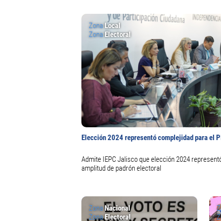
Zona
Local
Zona
Electoral
Elección 2024 representó complejidad para el 
Admite IEPC Jalisco que elección 2024 represent
amplitud de padrón electoral
Zona
Nacional
Z
Zona
Electoral
Z