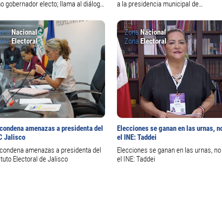
 gobernador electo; llama al diálogo
a la presidencia municipal de
 oposición
Guadalajara donde ganó Verónica
Delgadillo
ona
Nacional
Zona
Nacional
ona
Electoral
Zona
Electoral
 condena amenazas a presidenta del
Elecciones se ganan en las urnas, n
C Jalisco
el INE: Taddei
 condena amenazas a presidenta del
Elecciones se ganan en las urnas, no
ituto Electoral de Jalisco
el INE: Taddei