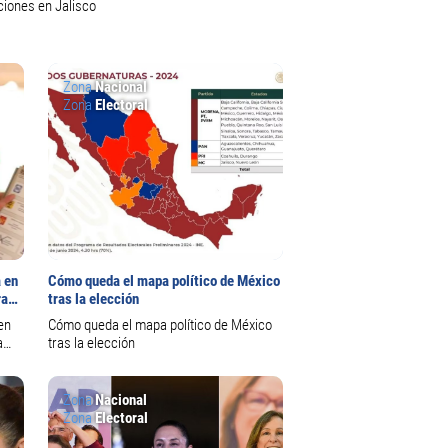
ciones en Jalisco
Zona
Nacional
Zona
Electoral
a en
Cómo queda el mapa político de México
ra
tras la elección
en
Cómo queda el mapa político de México
a
tras la elección
Zona
Nacional
Zona
Electoral