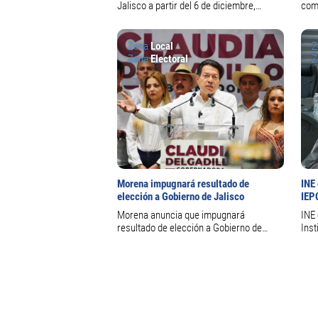
Jalisco a partir del 6 de diciembre,
como
informó IEPC
a la
Zona
Local
Z
Zona
Electoral
Z
Morena impugnará resultado de
INE
elección a Gobierno de Jalisco
IEP
Morena anuncia que impugnará
INE
resultado de elección a Gobierno de
Inst
Jalisco