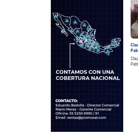
Clau
Pab
Clau
Pabl