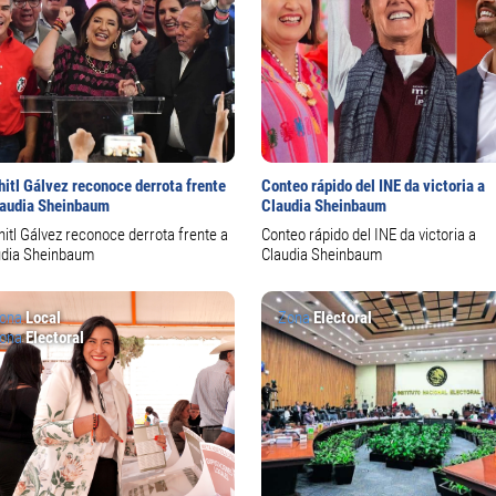
hitl Gálvez reconoce derrota frente
Conteo rápido del INE da victoria a
laudia Sheinbaum
Claudia Sheinbaum
itl Gálvez reconoce derrota frente a
Conteo rápido del INE da victoria a
udia Sheinbaum
Claudia Sheinbaum
ona
Local
Zona
Electoral
ona
Electoral