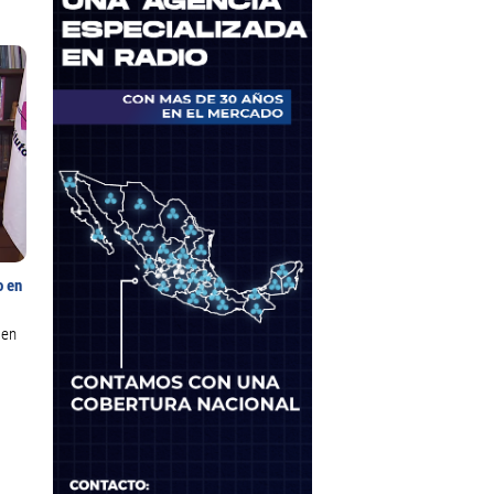
o en
 en