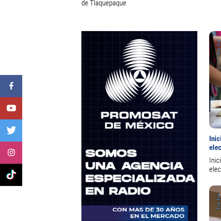
de Tlaquepaque
Z
Z
Inic
ele
Inic
ele
Z
Z