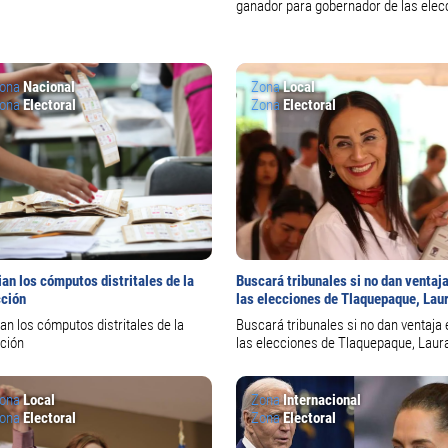
ganador para gobernador de las elec
ona
Nacional
Zona
Local
ona
Electoral
Zona
Electoral
ian los cómputos distritales de la
Buscará tribunales si no dan ventaj
cción
las elecciones de Tlaquepaque, Lau
Imelda Pérez Segura
ian los cómputos distritales de la
Buscará tribunales si no dan ventaja 
cción
las elecciones de Tlaquepaque, Laur
Imelda Pérez Segura
ona
Local
Zona
Internacional
ona
Electoral
Zona
Electoral