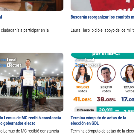
al
Buscarán reorganizar los comités m
ciudadanía a participar en la
Laura Haro, pidió el apoyo de los mil
ona
Local
Zona
Local
ona
Electoral
Zona
Electoral
lo Lemus de MC recibió constancia
Termina cómputo de actas de la
o gobernador electo
elección en GDL
lo Lemus de MC recibió constancia
Termina cómputo de actas de la elec