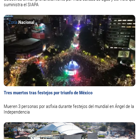
suministra el SIAPA
Zona
Nacional
Tres muertos tras festejos por triunfo de México
Mueren 3 personas por asfixia durante festejos del mundial en Ángel de la
Independencia
Zona
Nacional